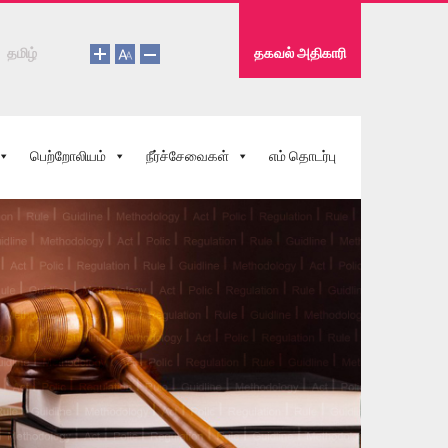
தமிழ்
தகவல் அதிகாரி
பெற்றோலியம்
நீர்ச்சேவைகள்
எம் தொடர்பு