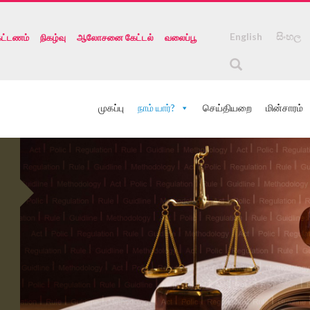
English
සිංහල
ட்டணம்
நிகழ்வு
ஆலோசனை கேட்டல்
வலைப்பூ
முகப்பு
நாம் யார்?
செய்தியறை
மின்சாரம்