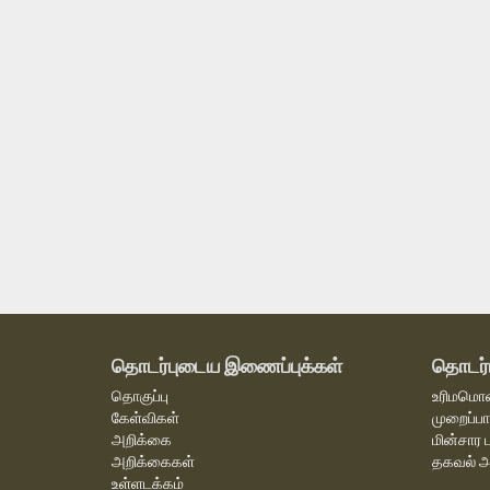
தொடர்புடைய இணைப்புக்கள்
தொடர்
தொகுப்பு
உரிமமொன
கேள்விகள்
முறைப்பா
அறிக்கை
மின்சார 
அறிக்கைகள்
தகவல் அ
உள்ளடக்கம்