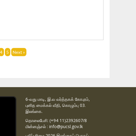
4
5
Next »
6-வது மாடி, இ.வ வர்த்தகக் கோபுரம்,
புனித மைக்கல் வீதி, கொழும்பு 03.
இலங்கை.
தொலைபேசி: (+94 11)2392607/8
மின்னஞ்சல் : info@pucsl.gov.lk
பதிப்புரிமை 2026 இலங்கைப் பொதுப்