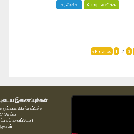
மேலும் வாசிக்க
தரவிறக்க
« Previous
1
2
3
புடைய இணைப்புக்கள்
்றுக்காக விண்ணப்பிக்க
டு செய்ய
பட்டியல் கணிப்பொறி
லுவலர்