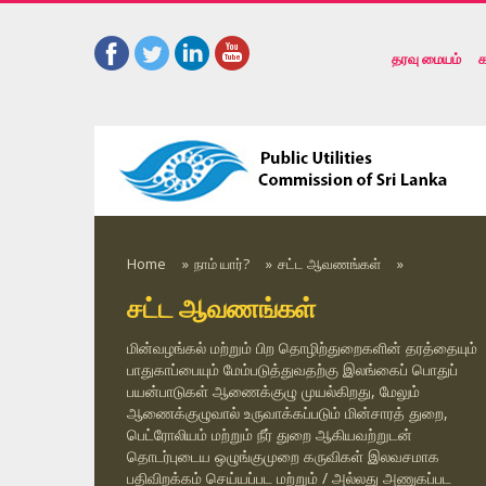
தரவு மையம்
க
Home
»
நாம் யார்?
»
சட்ட ஆவணங்கள்
»
சட்ட ஆவணங்கள்
மின்வழங்கல் மற்றும் பிற தொழிற்துறைகளின் தரத்தையும்
பாதுகாப்பையும் மேம்படுத்துவதற்கு இலங்கைப் பொதுப்
பயன்பாடுகள் ஆணைக்குழு முயல்கிறது, மேலும்
ஆணைக்குழுவால் உருவாக்கப்படும் மின்சாரத் துறை,
பெட்ரோலியம் மற்றும் நீர் துறை ஆகியவற்றுடன்
தொடர்புடைய ஒழுங்குமுறை கருவிகள் இலவசமாக
பதிவிறக்கம் செய்யப்பட மற்றும் / அல்லது அணுகப்பட