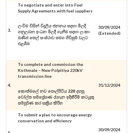
To negotiate and enter into Fuel
Supply Agreements with fuel suppliers
ලංවිම විසින් විදුලිය ජනනය සදහා මිලදී
30/09/2024
3.
ගනුලබන ඉංධන මිලදී ගැනීම සදහා ලංකා
(Extended)
ඛණිජ තෙල් සංස්ථාව සමග ගිවිසුම් වලට
එළඹීම
To complete and commission the
Kothmale – New Polpitiya 220kV
transmission line
4.
31/12/2024
කොත්මලේ නව පොල්පිටිය 220 දහසු
වෝල්ත සම්ප්‍රේශණ රැහැන ඉදිකීරීම් කටයුතු
සම්පුර්ණ කර සක්‍රිය කිරීහ
To submit a plan to encourage energy
conservation and efficiency
30/09/2024
5.