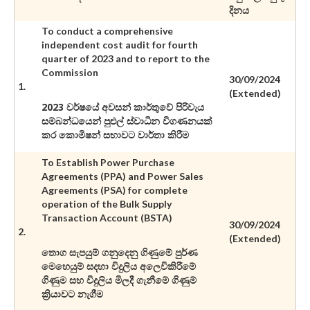
දිනය
To conduct a comprehensive
independent cost audit for fourth
quarter of 2023 and to report to the
Commission
30/09/2024
1.
(Extended)
2023 වර්ෂයේ අවසන් කාර්තුවේ පිරිවැය
සම්බන්ධයෙන් පුළුල් ස්වාධින විගණනයක්
කර කොමිෂන් සභාවට වාර්තා කිරීම
To Establish Power Purchase
Agreements (PPA) and Power Sales
Agreements (PSA) for complete
operation of the Bulk Supply
Transaction Account (BSTA)
30/09/2024
2.
(Extended)
තොග සැපයුම් ගනුදෙනු ගිණුමේ පුර්ණ
මෙහෙයුම් සදහා විදුලිය අලෙවිකිරීමේ
ගිණුම සහ විදුලිය මිලදී ගැනීමේ ගිණුම්
ක්‍රියාවට නැගීම