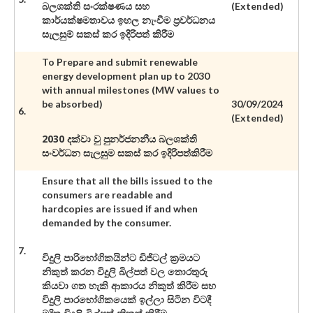
බලශක්ති සංරක්ෂණය සහ
(Extended)
කාර්යක්ෂමතාවය ඉහල නැංවීම ප්‍රවර්ධනය
සැලසුම් සකස් කර ඉදිරිපත් කිරීම
To Prepare and submit renewable
energy development plan up to 2030
with annual milestones (MW values to
be absorbed)
30/09/2024
6.
(Extended)
2030 දක්වා වු පුනර්ජනනීය බලශක්ති
සංවර්ධන සැලසුම සකස් කර ඉදිරිපත්කිරීම
Ensure that all the bills issued to the
consumers are readable and
hardcopies are issued if and when
demanded by the consumer.
7.
විදුලි පාරිභෝගිකයින්ට ඩිජිටල් ක්‍රමයට
නිකුත් කරන විදුලි බිල්පත් වල තොරතුරු
කියවා ගත හැකි ආකාරය නිකුත් කිරීම සහ
විදුලි පාරභෝගිකයෙක් ඉල්ලා සිටින විටදී