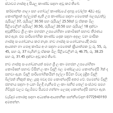
ස්ථාවර ගාස්තු ද සියලු කාණ්ඩ සදහා අඩු කර තිබේ.
කර්මාන්ත ශාලා සහ හෝටල් කාණ්ඩයේ දහසු වෝල්ත 42ට අඩු
කොන්ත්‍රාත් ඉල්ලුමක් ඇති උප කාණ්ඩය සදහා මෙතෙක් බලපැවත්වු
රුපියල් 37, රුපියල් 30.50 සහ රුපියල් 25.50ක් වු ඒකක මිල
පිළිවෙලින් රුපියල් 30.50, රුපියල් 20.50 සහ රුපියල් 18 දක්වා
අඩුකීරීමට ශ්‍රී ලංකා මහජන උපයෝගිතා කොමිෂන් සභාව තීරණය
කර ඇත. එම පාරිභෝගික කාණ්ඩ දෙක සදහා අදාල වන මාසික
ගාස්තු සංශෝධනය කර නැත. නව ගාස්තු සංශෝධනයේදී රාජ්‍ය
ආයතන හා පොදු කාර්ය අංශ සදහා මෙතෙක් ක්‍රියාත්මක වු රු. 55, රු.
45, සහ රු. 37 බැගින් වු ඒකක මිල පිළිවෙලින් රු 46.75, රු. 38.25
සහ රු. 31.45 දක්වා අඩු කර තිබේ.
නව ගාස්තු සංශෝධනයත් සමග ශ්‍රී ලංකා මහජන උපයෝගිතා
කොමිෂන් සභාව විසින් ලංකා විදුලි බල මණ්ඩලයට කොන්දේසි 7ක් ද
පනවා ඇත. විදුලි පාරිභෝගිකයින් ඉල්ලා සිටින විටද මුද්‍රිත විදුලි
බිල්පත් නිකුත් කල යුතු බවද එම කොන්දේසි අතර වේ. එමෙන්ම විදුලි
ජනනය සදහා ඉංධන මිලදී ගැනීමේ ලංකා ඛනිජ තෙල් සංස්ථාව සමග
ගිවිසුම් වලට එළඹීමට පියවර ගන්නා ලෙසද කොන්දේසි පනවා ඇත.
වැඩිදුර තොරතු සදහා අධ්‍යක්ෂ-ආයතනික සන්නිවේදන 0772943193
අමතන්න.