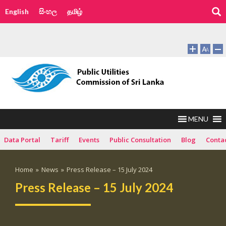
English
සිංහල
தமிழ்
MENU
Data Portal
Tariff
Events
Public Consultation
Blog
Conta
Home
»
News
»
Press Release – 15 July 2024
Press Release – 15 July 2024