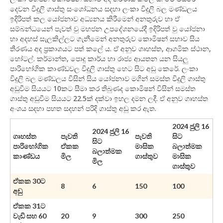
දෙවන විදුලි ගාස්තු සංශෝධනය සදහා ලංකා විදුලි බල මණ්ඩලය
ඉදිරිපත් කල යෝජනාව අධ්‍යනය කිරීමෙන් අනතුරුව හා ඒ
සම්බන්ධයෙන් පැවත් වු මහජන උපදේශනයේදී ඉදිරිපත් වු යෝජනා
හා අදහස් සැලකිල්ලට ගැනීමෙන් අනතුරුව කොමිෂන් සභාව සිය
තීරණය අද ප්‍රකාශයට පත් කලේ ය. ඒ අනුව ගෘහස්ත, ආගමික ස්ථාන,
හෝටල්. කර්මාන්ත, පොදු කාර්ය හා රාජ්‍ය ආයතන යන සියලු
පාරිභෝගික කාණ්ඩවල විදුලි ගාස්තු හෙට සිට අඩු කෙරේ. ලංකා
විදුලි බල මණ්ඩලය විසින් සිය යෝජනාව මගින් සමස්ත විදුලි ගාස්තු
අඩුවීම සියයට 10කට සීමා කර තිබුණද කොමිෂන් විසින් සමස්ත
ගාස්තු අඩුවීම සියයට 22.5ක් දක්වා ඉහල දමන ලදී. ඒ අනුව ගෘහස්ත
අංශය සදහා පහත සදහන් පරිදි ගාස්තු අඩු කර ඇත.
2024 ජුලි 16
2024 ජුලි 16
ගෘහස්ත
පැවති
පැවති
සිට
සිට
පාරිභෝගික
ඒකක
මාසික
බලාත්මක
බලාත්මක
කාණ්ඩය
මිල
ගාස්තුව
මාසික
මිල
ගාස්තුව
ඒකක 30ට
8
6
150
100
අඩු
ඒකක 31ට
වැඩි සහ 60
20
9
300
250