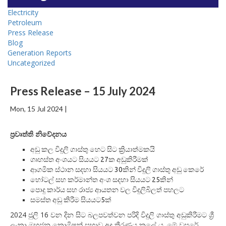
Electricity
Petroleum
Press Release
Blog
Generation Reports
Uncategorized
Press Release – 15 July 2024
Mon, 15 Jul 2024 |
ප්‍රවෘත්ති
නිවේදනය
අඩු කල විදුලි ගාස්තු හෙට සිට ක්‍රියාත්මකයි
ගෘහස්ත අංශයට සියයට 27ක අඩුකිරීමක්
ආගමික ස්ථාන සදහා සියයට 30කින් විදුලි ගාස්තු අඩු කෙරේ
හෝටල් සහ කර්මාන්ත අංශ සදහා සියයට 25කින්
පොදු කාර්ය සහ රාජ්‍ය ආයතන වල විදුලිබිලත් පහලට
සමස්ත අඩු කිරීම සියයට5ක්
2024 ජුලි 16 වන දින සිට බලපවත්වන පරිදි විදුලි ගාස්තු අඩුකිරීමට ශ්‍රී
ලංකා මහජන කොමිෂන් සභාව අද තීරණය කලේ ය. මේ වසරේ