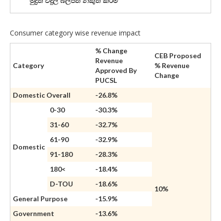
මුද්‍රිත විදුලි බිල්පත් නිකුත් කිරීම
Consumer category wise revenue impact
% Change
CEB Proposed
Revenue
Category
% Revenue
Approved By
Change
PUCSL
Domestic Overall
-26.8%
0-30
-30.3%
31-60
-32.7%
61-90
-32.9%
Domestic
91-180
-28.3%
180<
-18.4%
D-TOU
-18.6%
10%
General Purpose
-15.9%
Government
-13.6%