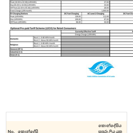
කොන්දේසිය
No.
කොන්දේසි
සපුරා
ලිය
යුතු