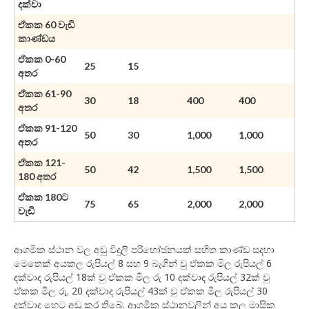
දක්වා
ඒකක 60 වැඩි
කාණ්ඩය
ඒකක 0-60
25
15
අතර
ඒකක 61-90
30
18
400
400
අතර
ඒකක 91-120
50
30
1,000
1,000
අතර
ඒකක 121-
50
42
1,500
1,500
180 අතර
ඒකක 180ට
75
65
2,000
2,000
වැඩි
ආගමික ස්ථාන වල අඩු විදුලි පරිභෝජනයක් සහිත කාණ්ඩ සදහා
මෙතෙක් අයකල රුපියල් 8 සහ 9 බැගින් වු ඒකක මිල රුපියල් 6
දක්වාද රුපියල් 18ක් වු ඒකක මිල රු 10 දක්වාද රුපියල් 32ක් වු
ඒකක මිල රු. 20 දක්වාද රුපියල් 43ක් වු ඒකක මිල රුපියල් 30
දක්වාද හෙට අඩු කර තිබේ. ආගමික ස්ථානවලින් අය කල මාසික